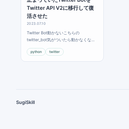
Twitter API V2に移行して復
活させた
2023.07.10
Twitter Bot動かないこちらの
twitter_bot気がついたら動かなくなっ
てて、見てみたら原因が２つあったア
python
twitter
クセスしてないアカウントと見なされ
ていた。Botの自動ツイートはアクセス
と...
SugiSkill