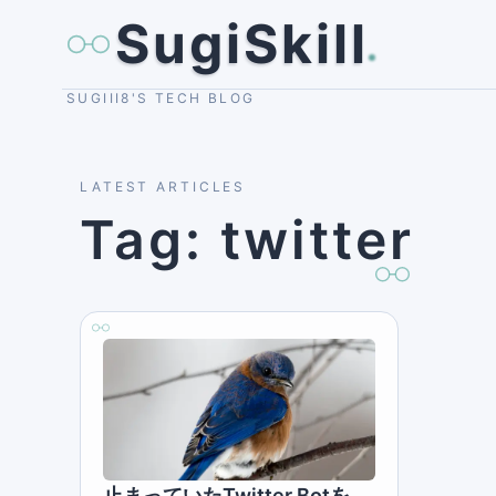
SugiSkill
SUGIII8'S TECH BLOG
LATEST ARTICLES
Tag: twitter
止まっていたTwitter Botを