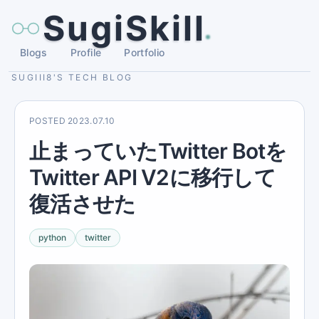
SugiSkill
Blogs
Profile
Portfolio
SUGIII8'S TECH BLOG
POSTED
2023.07.10
止まっていたTwitter Botを
Twitter API V2に移行して
復活させた
python
twitter