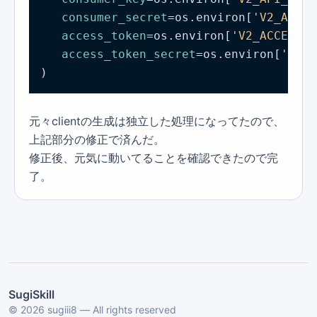
consumer_secret
=os.environ[
'V2_API_S
access_token
=os.environ[
'V2_ACCESS_T
access_token_secret
=os.environ[
'V2_A
)
元々clientの生成は独立した処理になってたので、
上記部分の修正で済んだ。
修正後、元気に動いてることを確認できたので完
了。
SugiSkill
©
2026
sugiii8 — All rights reserved