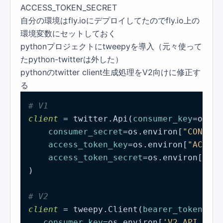
ACCESS_TOKEN_SECRET
自分の環境はfly.ioにデプロイしてたのでfly.io上の
環境変数にセットしておく
pythonプロジェクトにtweepyを導入（元々使って
たpython-twitterは外した）
pythonのtwitter client生成処理をV2向けに修正す
る
# V1
client 
= twitter.Api(
consumer_key
=os.en
consumer_secret
=os.environ[
"CONSUME
access_token_key
=os.environ[
"ACCESS
access_token_secret
=os.environ[
"ACC
)

# V2
client 
= tweepy.Client(
bearer_token
=os.
consumer_key
=os.environ[
'V2_API_KEY'