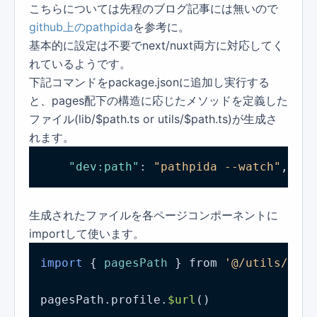
こちらについては先程のブログ記事には無いので
github上のpathpida
を参考に。
基本的に設定は不要でnext/nuxt両方に対応してく
れているようです。
下記コマンドをpackage.jsonに追加し実行する
と、pages配下の構造に応じたメソッドを定義した
ファイル(lib/$path.ts or utils/$path.ts)が生成さ
れます。
"dev:path"
:
"pathpida --watch"
,
生成されたファイルを各ページコンポーネントに
importして使います。
import
 { 
pagesPath
 } from 
'@/utils/
$pat
pagesPath.profile.
$url
()