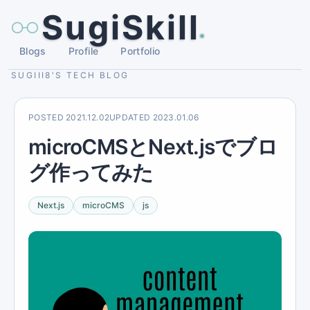
SugiSkill
Blogs
Profile
Portfolio
SUGIII8'S TECH BLOG
POSTED
2021.12.02
UPDATED
2023.01.06
microCMSとNext.jsでブロ
グ作ってみた
Next.js
microCMS
js