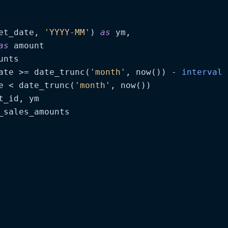
et_date, 
'YYYY-MM'
) 
as
 ym,

as
 amount

nts

ate >= date_trunc(
'month'
, now()) - 
interval
e < date_trunc(
'month'
, now())

t_id, ym

_sales_amounts
