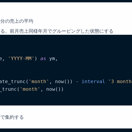
月分の売上の平均
する。前月売上同様年月でグルーピングした状態にする
e, 
'YYYY-MM'
) 
as
 ym,

ate_trunc(
'month'
, now()) - 
interval
'3 month
_trunc(
'month'
Dで集約する