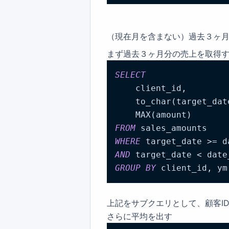
（現在月を含まない）過去３ヶ
まず過去３ヶ月分の売上を取得
SELECT
    client_id,

    to_char(target_dat
FROM
WHERE
 target_date >= d
AND
 target_date < date
GROUP
BY
 client_id, ym
上記をサブクエリとして、顧客I
さらに平均を出す