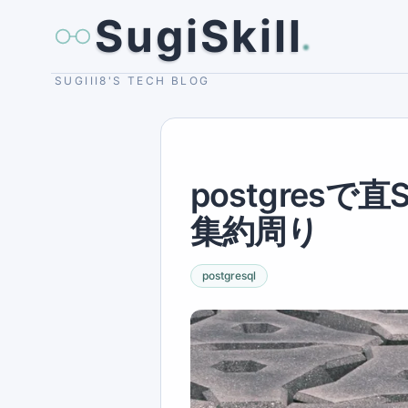
SugiSkill
SUGIII8'S TECH BLOG
postgres
集約周り
postgresql