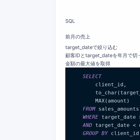
SQL
前月の売上
target_dateで絞り込む
顧客IDとtarget_dateを年月
金額の最大値を取得
SELECT
        client_id,

        to_char(target
        MAX(amount)

FROM
 sales_amounts

WHERE
 target_date 
AND
 target_date < 
GROUP
BY
 client_id