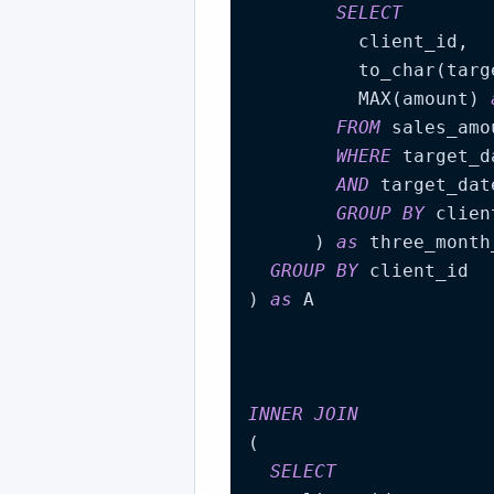
SELECT
          client_id,

          to_char(targ
          MAX(amount) 
FROM
 sales_amou
WHERE
 target_d
AND
 target_dat
GROUP
BY
 clien
      ) 
as
 three_month
GROUP
BY
 client_id

) 
as
 A

INNER
JOIN
(

SELECT