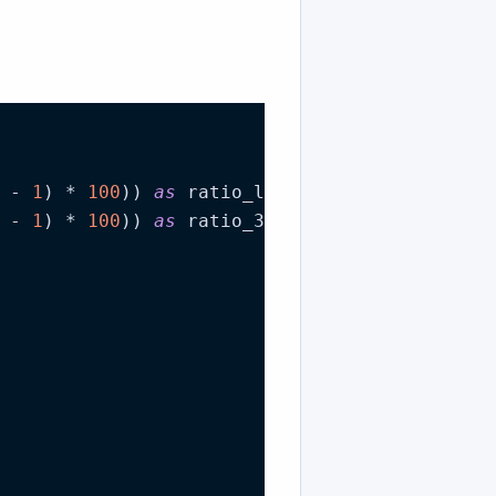
 - 
1
) * 
100
)) 
as
 ratio_last_to_3month,

 - 
1
) * 
100
)) 
as