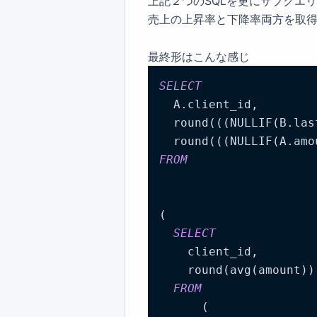
上記２つのSQLを更にサブクエリに
売上の上昇率と下降率両方を取
最終形はこんな感じ
SELECT
  A.client_id,

  round(((NULLIF(B.las
  round(((NULLIF(A.amo
FROM
(

SELECT
    client_id,

    round(avg(amount))
FROM
      (
