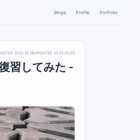
Blogs
Profile
Portfolio
POSTED
2022.12.26
UPDATED
2023.01.05
で復習してみた -