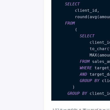
SELECT
        client_id,

        round(avg(amou
FROM
        (

SELECT
              client_id
              to_char(
              MAX(amou
FROM
 sales_a
WHERE
 target
AND
 target_d
GROUP
BY
 cli
       )

GROUP
BY
 client_i