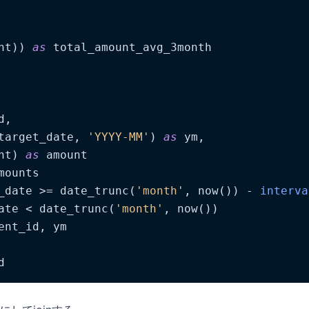
nt)) 
as
 total_amount_avg_3month

,

target_date, 
'YYYY-MM'
) 
as
 ym,

nt) 
as
 amount

mounts

_date >= date_trunc(
'month'
, now()) - 
interva
ate < date_trunc(
'month'
, now())

ent_id, ym

d