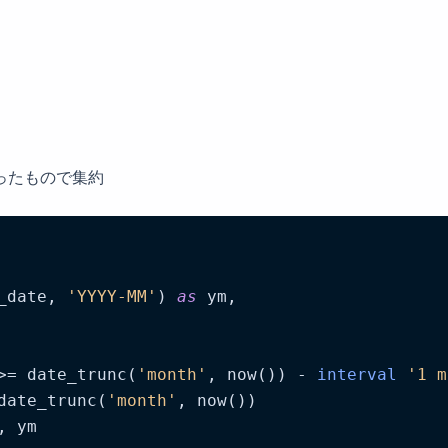
で切ったもので集約
_date, 
'YYYY-MM'
) 
as
 ym,

>= date_trunc(
'month'
, now()) - 
interval
'1 m
date_trunc(
'month'
, now())

, ym