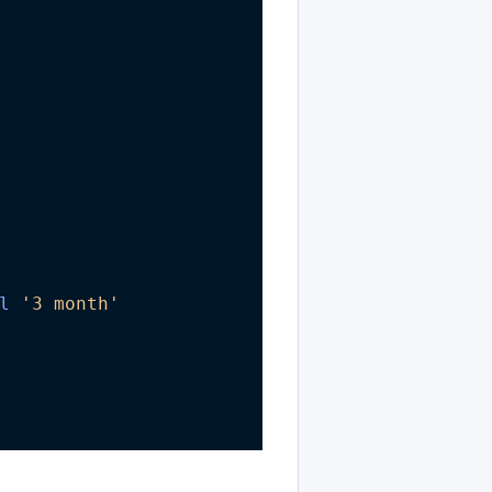
l
'3 month'