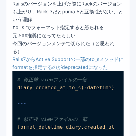
Railsのバージョンを上げた際にRackのバージョン
も上がり、Rack 3だとpuma 5と互換性がない、と
いう理解
でフォーマット指定すると怒られる
to_s
元々非推奨になってたらしい
今回のバージョンメンテで切られた（と思われ
る）
Rails7からActive Supportの一部のto_sメソッドに
formatを指定するのがdeprecatedになった
# 修正前 viewファイルの一部
diary.created_at.to_s(:datetime)
# 修正後 viewファイルの一部
format_datetime
diary.created_at