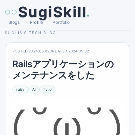
SugiSkill
Blogs
Profile
Portfolio
SUGIII8'S TECH BLOG
POSTED
2024.05.02
UPDATED
2024.05.02
Railsアプリケーションの
メンテナンスをした
ruby
AI
fly.io