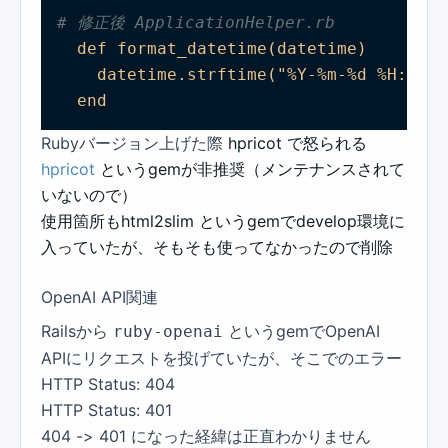
# 修正後 ApplicationHelper.rb
def
format_datetime(datetime)
datetime.strftime("%Y-%m-%d
%H:%M:%
end
Rubyバージョン上げた際
hpricot で怒られる
hpricot
というgemが非推奨（メンテナンスされて
いないので）
使用箇所もhtml2slim というgemでdevelop環境に
入っていたが、そもそも使ってなかったので削除
OpenAI API関連
Railsから
というgemでOpenAI
ruby-openai
APIにリクエストを投げていたが、そこでのエラー
HTTP Status: 404
HTTP Status: 401
404 -> 401 になった経緯は正直わかりません